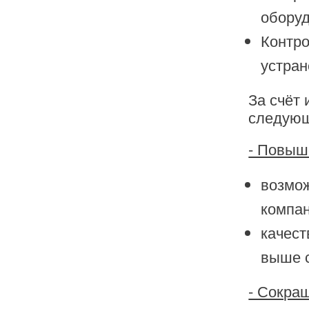
оборуд
Контро
устра
За счёт 
следующ
- Повыш
возмож
компан
качест
выше 
- Сокра