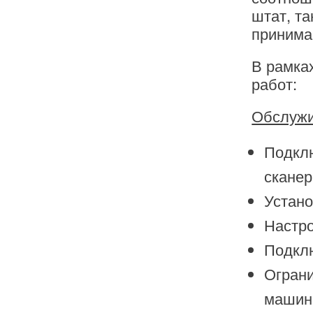
штат, та
принима
В рамка
работ:
Обслужи
Подклю
сканер
Устано
Настро
Подклю
Ограни
машин