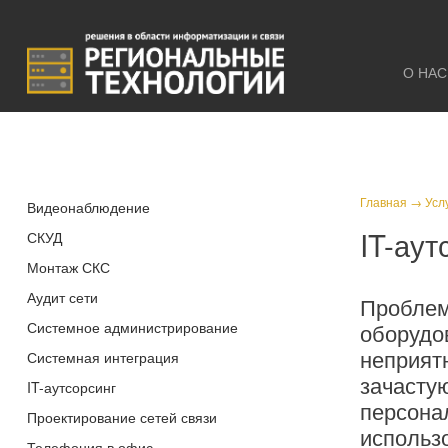
О НАС
Главная
→
Усл
Видеонаблюдение
IT-аут
СКУД
Монтаж СКС
Аудит сети
Проблем
Системное администрирование
оборудо
неприят
Системная интеграция
зачасту
IT-аутсорсинг
персона
Проектирование сетей связи
использ
Телефония в офис