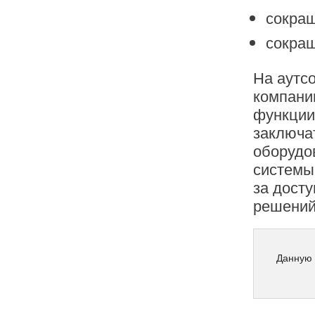
сокращ
сокращ
На аутс
компани
функции
заключа
оборудо
системы
за дост
решений
Данную 