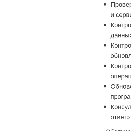
Провер
и серв
Контро
данных
Контро
обновл
Контро
операц
Обнов
програ
Консул
ответ»