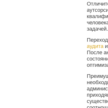
Отличит
аутсорс
квалифик
человек
задачей
Переход 
аудита
и
После а
состоян
оптимиз
Преимуще
необход
админист
приходя
существе
соотнош